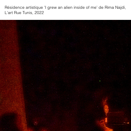
Résidence artistique 'I grew an alien inside of me' de Rima Najdi,
L'art Rue Tunis, 2022